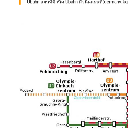
Ubahn แผนที่มิวนิค Ubahn มิวนิคแผนที่(germany. k