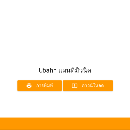
Ubahn แผนที่มิวนิค
print
system_update_alt
การพิมพ์
ดาวน์โหลด