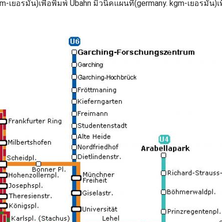
gm-เยอรมัน)เพื่อพิมพ์ Ubahn มิวนิคแผนที่(germany. kgm-เยอรมัน)