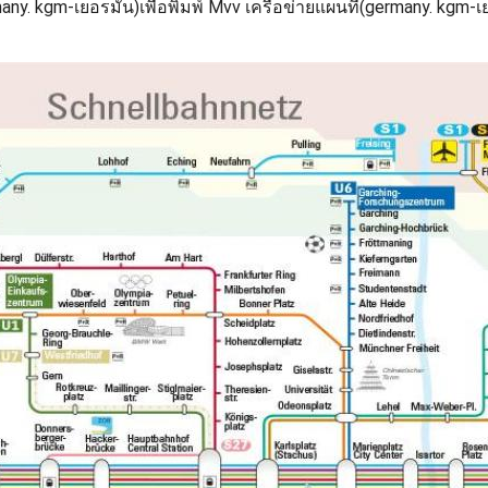
any. kgm-เยอรมัน)เพื่อพิมพ์ Mvv เครือข่ายแผนที่(germany. kgm-