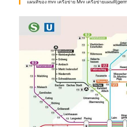
แผนที่ของ mvv เครือข่าย Mvv เครือข่ายแผนที่(germ