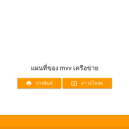
แผนที่ของ mvv เครือข่าย
print
system_update_alt
การพิมพ์
ดาวน์โหลด