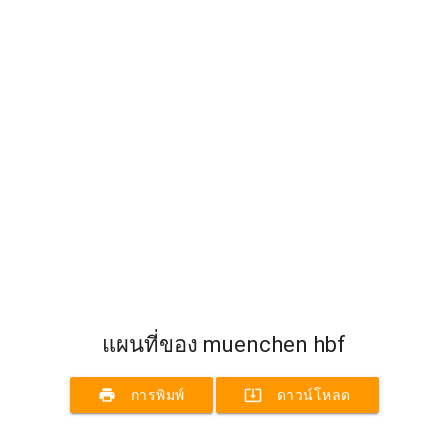
แผนที่ของ muenchen hbf
print
system_update_alt
การพิมพ์
ดาวน์โหลด