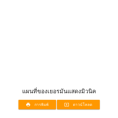
แผนที่ของเยอรมันแสดงมิวนิค
print
system_update_alt
การพิมพ์
ดาวน์โหลด