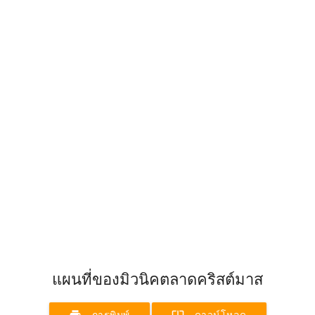
แผนที่ของมิวนิคตลาดคริสต์มาส
print
system_update_alt
การพิมพ์
ดาวน์โหลด