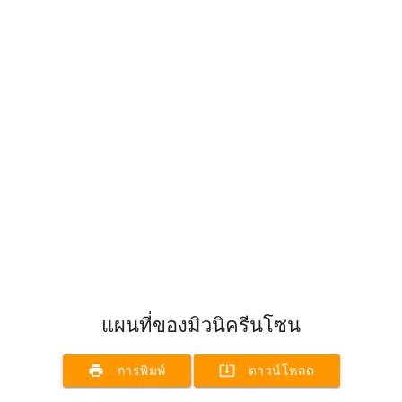
แผนที่ของมิวนิครีนโซน
print
system_update_alt
การพิมพ์
ดาวน์โหลด