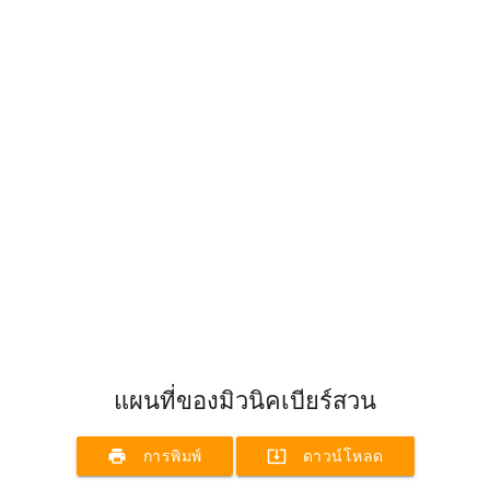
แผนที่ของมิวนิคเบียร์สวน
print
system_update_alt
การพิมพ์
ดาวน์โหลด